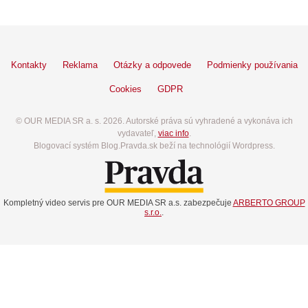
Kontakty
Reklama
Otázky a odpovede
Podmienky používania
Cookies
GDPR
© OUR MEDIA SR a. s. 2026. Autorské práva sú vyhradené a vykonáva ich
vydavateľ,
viac info
.
Blogovací systém Blog.Pravda.sk beží na technológií Wordpress.
Kompletný video servis pre OUR MEDIA SR a.s. zabezpečuje
ARBERTO GROUP
s.r.o.
.