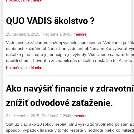
Pokračovanie článku
QUO VADIS školstvo ?
25. decembra 2015, Prečítané 1 864x,
mendrej
Vzdelanie je základom každej vyspelej spoločnosti. Vzdelanie ja z
osobnosti každého občana. Len vzdelaní občania môžu vytvárať vy
nakoľko plne chápu jej princíp a jej výhody. Všetci sme sa narodili 
naučili chodiť, hovoriť a zoznámili nás s okolím nestačilo to. A preto
Pokračovanie článku
Ako navýšiť financie v zdravotn
znížiť odvodové zaťaženie.
21. decembra 2015, Prečítané 2 294x,
mendrej
Štát už viac ako 20 rokov neplatí plnú výšku zdravotného poistenia
spôsobil výpadok financií v tomto rezorte v hodnote niekoľko milia