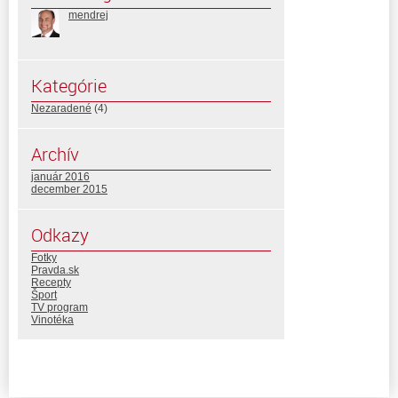
mendrej
Kategórie
Nezaradené
(4)
Archív
január 2016
december 2015
Odkazy
Fotky
Pravda.sk
Recepty
Šport
TV program
Vinotéka