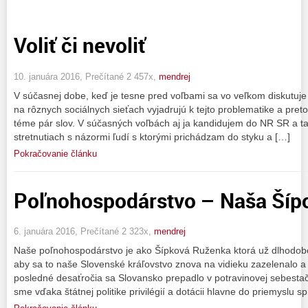
Voliť či nevoliť
10. januára 2016, Prečítané 2 457x,
mendrej
V súčasnej dobe, keď je tesne pred voľbami sa vo veľkom diskutuje o 
na rôznych sociálnych sieťach vyjadrujú k tejto problematike a preto 
téme pár slov. V súčasných voľbách aj ja kandidujem do NR SR a t
stretnutiach s názormi ľudí s ktorými prichádzam do styku a […]
Pokračovanie článku
Poľnohospodárstvo – Naša Šíp
6. januára 2016, Prečítané 2 323x,
mendrej
Naše poľnohospodárstvo je ako Šípková Ruženka ktorá už dlhodobo 
aby sa to naše Slovenské kráľovstvo znova na vidieku zazelenalo a p
posledné desaťročia sa Slovansko prepadlo v potravinovej sebesta
sme vďaka štátnej politike privilégií a dotácii hlavne do priemyslu spr