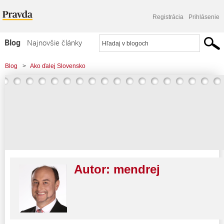
Registrácia
Prihlásenie
Blog
Najnovšie články
Najčítanejšie články
Blog
>
Ako ďalej Slovensko
Najkomentovanejšie články
Zoznam blogov
Komerčné blogy
Autor:
mendrej